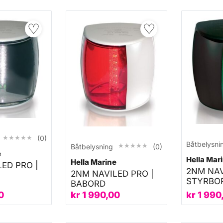
♡
♡
★★★★★
★★★★★
(0)
Båtbelysni
★★★★★
★★★★★
Båtbelysning
(0)
e
Hella Mar
Hella Marine
ED PRO |
2NM NAV
2NM NAVILED PRO |
STYRBO
BABORD
0
kr
1 990,00
kr
1 990