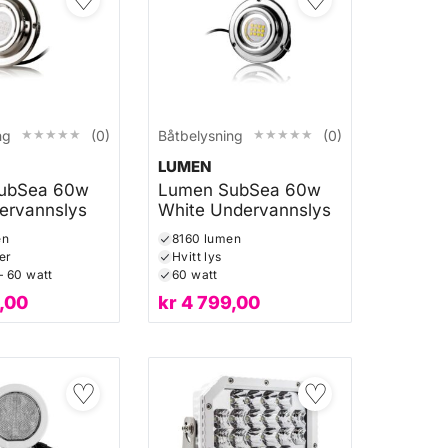
★★★★★
★★★★★
★★★★★
★★★★★
ng
(0)
Båtbelysning
(0)
LUMEN
ubSea 60w
Lumen SubSea 60w
ervannslys
White Undervannslys
en
8160 lumen
er
Hvitt lys
 60 watt
60 watt
,00
kr
4 799,00
♡
♡