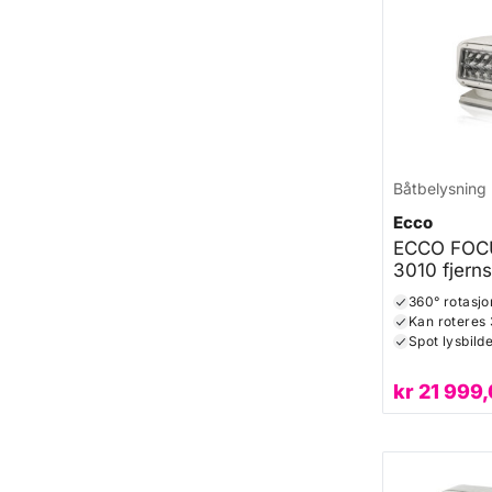
Båtbelysning
Ecco
ECCO FOC
3010 fjerns
(hvit)
360° rotasjon
Kan roteres
Spot lysbild
kr
21 999,