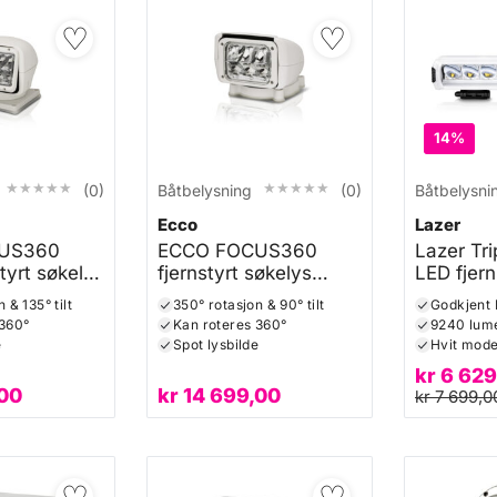
♡
♡
14%
★★★★★
★★★★★
★★★★★
★★★★★
(0)
Båtbelysning
(0)
Båtbelysni
Ecco
Lazer
US360
ECCO FOCUS360
Lazer Tr
tyrt søkelys
fjernstyrt søkelys
LED fjern
(hvit)
 & 135° tilt
350° rotasjon & 90° tilt
Godkjent
 360°
Kan roteres 360°
9240 lum
e
Spot lysbilde
Hvit mode
kr
6 629
00
kr
14 699,00
kr
7 699,0
♡
♡