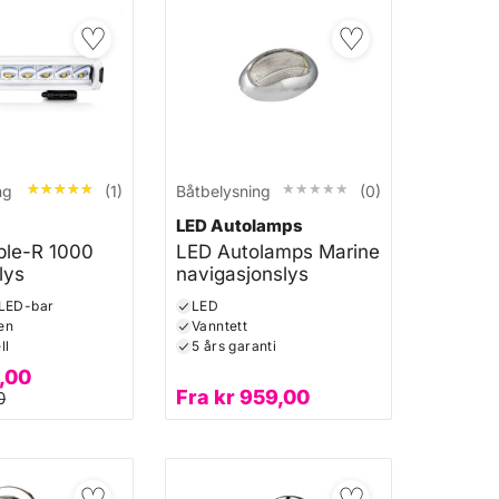
♡
♡
★★★★★
★★★★★
★★★★★
★★★★★
ng
(1)
Båtbelysning
(0)
LED Autolamps
iple-R 1000
LED Autolamps Marine
lys
navigasjonslys
 LED-bar
LED
en
Vanntett
ll
5 års garanti
,00
Fra
kr
959,00
0
♡
♡