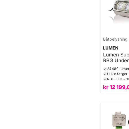
Båtbelysning
LUMEN
Lumen Sub
RBG Under
24480 lume
Ulike farger
RGB LED – 1
kr
12 199,