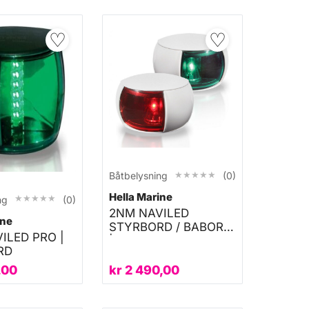
♡
♡
★★★★★
★★★★★
Båtbelysning
(0)
Hella Marine
★★★★★
★★★★★
ng
(0)
2NM NAVILED
ine
STYRBORD / BABORD
ILED PRO |
| SETT
RD
,00
kr
2 490,00