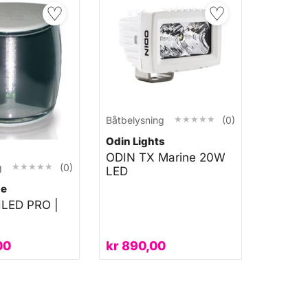
♡
♡
★★★★★
★★★★★
Båtbelysning
(0)
Odin Lights
ODIN TX Marine 20W
★★★★★
★★★★★
g
(0)
LED
ne
LED PRO |
00
kr
890,00