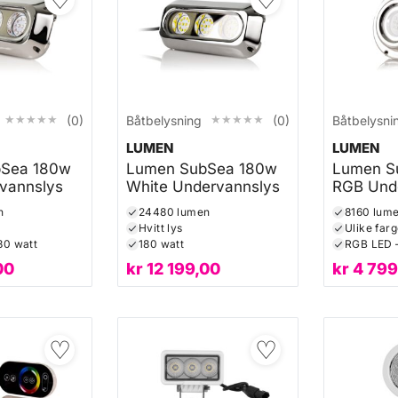
★★★★★
★★★★★
★★★★★
★★★★★
(0)
Båtbelysning
(0)
Båtbelysni
LUMEN
LUMEN
Sea 180w
Lumen SubSea 180w
Lumen S
vannslys
White Undervannslys
RGB Und
n
24480 lumen
8160 lum
Hvitt lys
Ulike farg
80 watt
180 watt
RGB LED –
00
kr
12 199,00
kr
4 799
♡
♡