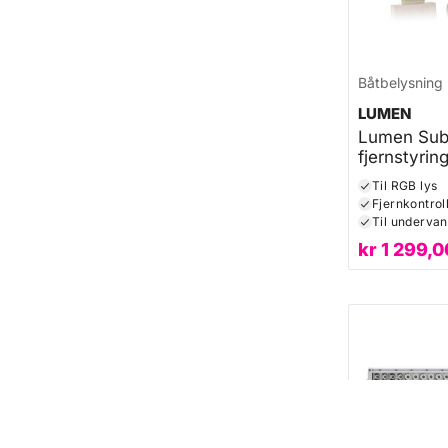
Båtbelysning
LUMEN
Lumen Su
fjernstyrin
Til RGB lys
Fjernkontrol
Til undervan
kr
1 299,0