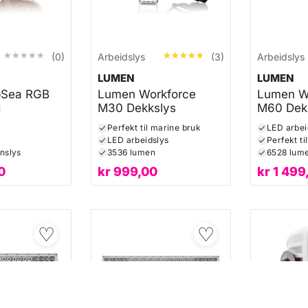
★★★★★
★★★★★
★★★★★
★★★★★
(0)
Arbeidslys
(3)
Arbeidslys
LUMEN
LUMEN
bSea RGB
Lumen Workforce
Lumen W
g
M30 Dekkslys
M60 Dek
Perfekt til marine bruk
LED arbei
l
LED arbeidslys
Perfekt ti
nslys
3536 lumen
6528 lum
0
kr
999,00
kr
1 499
♡
♡