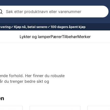
k
er
oduktnavn
er
evering
✓ Kjøp nå, betal senere
✓ 100 dagers åpent kjøp
renummer
Lykter og lamper
Pærer
Tilbehør
Merker
ende forhold. Her finner du robuste
år du trenger bedre sikt og
en