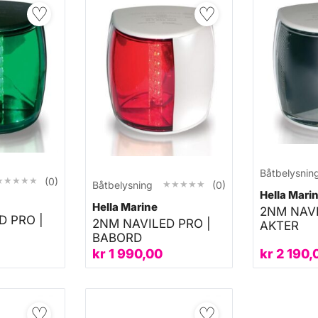
♡
♡
Båtbelysnin
★★★★★
★★★★★
(0)
★★★★★
★★★★★
Båtbelysning
(0)
Hella Mari
Hella Marine
2NM NAVI
D PRO |
2NM NAVILED PRO |
AKTER
BABORD
kr
1 990,00
kr
2 190,
♡
♡