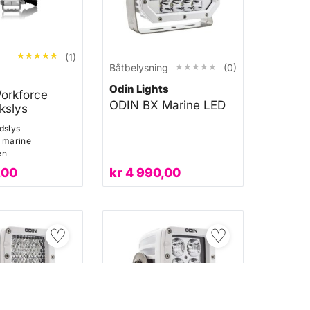
★★★★★
★★★★★
(1)
★★★★★
★★★★★
Båtbelysning
(0)
Odin Lights
orkforce
ODIN BX Marine LED
kslys
dslys
l marine
en
,00
kr
4 990,00
♡
♡