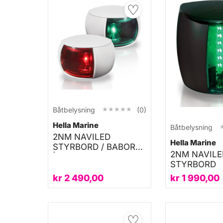
♡
★★★★★
★★★★★
Båtbelysning
(0)
Hella Marine
Båtbelysning
2NM NAVILED
Hella Marine
STYRBORD / BABORD
2NM NAVILE
| SETT
STYRBORD
kr
2 490,00
kr
1 990,00
♡