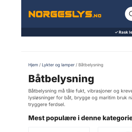
Hopp
Sø
til
ett
innhold
pr
ell
✓ Rask l
va
Hjem
/
Lykter og lamper
/ Båtbelysning
Båtbelysning
Båtbelysning må tåle fukt, vibrasjoner og krev
lysløsninger for båt, brygge og maritim bruk n
tryggere ferdsel.
Mest populære i denne kategori