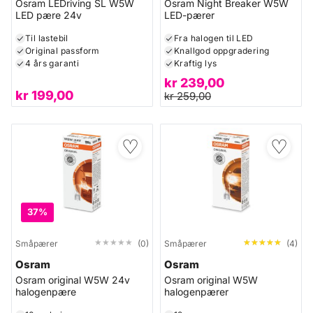
Osram LEDriving SL W5W
Osram Night Breaker W5W
LED pære 24v
LED-pærer
Til lastebil
Fra halogen til LED
Original passform
Knallgod oppgradering
4 års garanti
Kraftig lys
kr
239,00
kr
199,00
kr
259,00
♡
♡
37%
★★★★★
★★★★★
★★★★★
★★★★★
Småpærer
(0)
Småpærer
(4)
Osram
Osram
Osram original W5W 24v
Osram original W5W
halogenpære
halogenpærer