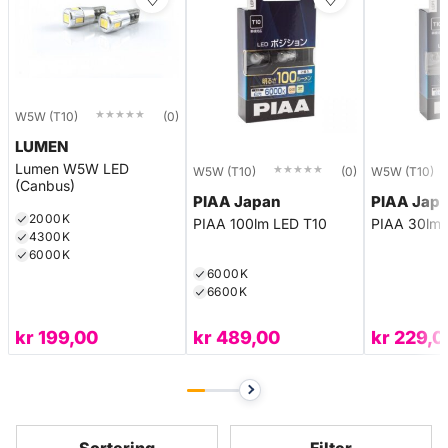
★★★★★
★★★★★
W5W (T10)
(0)
LUMEN
Lumen W5W LED
★★★★★
★★★★★
W5W (T10)
(0)
W5W (T10)
(Canbus)
PIAA Japan
PIAA Jap
2000K
PIAA 100lm LED T10
PIAA 30lm 
4300K
6000K
6000K
6600K
kr
199,00
kr
489,00
kr
229,0