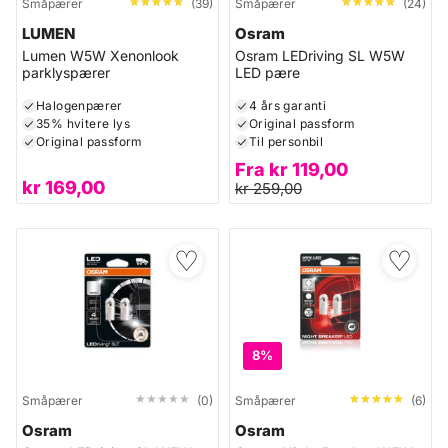
★★★★★
★★★★★
★★★★★
★★★★★
Småpærer
(39)
Småpærer
(24)
LUMEN
Osram
Lumen W5W Xenonlook
Osram LEDriving SL W5W
parklyspærer
LED pære
Halogenpærer
4 års garanti
35% hvitere lys
Original passform
Original passform
Til personbil
Fra
kr
119,00
kr
169,00
kr
259,00
♡
♡
8%
★★★★★
★★★★★
★★★★★
★★★★★
Småpærer
(0)
Småpærer
(6)
Osram
Osram