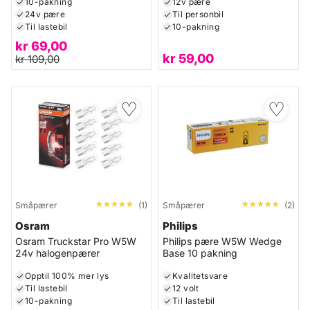
10-pakning
12v pære
24v pære
Til personbil
Til lastebil
10-pakning
kr
69,00
kr
59,00
kr
109,00
♡
♡
★★★★★
★★★★★
★★★★★
★★★★★
Småpærer
(1)
Småpærer
(2)
Osram
Philips
Osram Truckstar Pro W5W
Philips pære W5W Wedge
24v halogenpærer
Base 10 pakning
Opptil 100% mer lys
Kvalitetsvare
Til lastebil
12 volt
10-pakning
Til lastebil