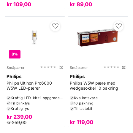
kr
109,00
kr
89,00
♡
♡
8%
★★★★★
★★★★★
★★★★★
★★★★★
Småpærer
(0)
Småpærer
(0)
Philips
Philips
Philips Ultinon Pro6000
Philips W5W pære med
W5W LED-pærer
wedgesokkel 10 pakning
Kraftig LED-kit til oppgradering av originalpærer
Kvalitetsvare
Til blinklys
10 pakning
Kraftig lys
Til lastebil
kr
239,00
kr
119,00
kr
259,00