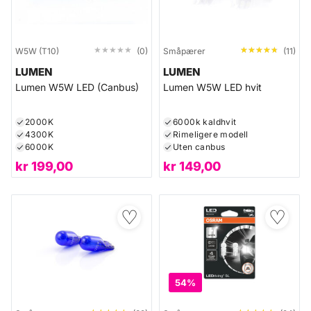
★★★★★
★★★★★
★★★★★
★★★★★
W5W (T10)
(0)
Småpærer
(11)
LUMEN
LUMEN
Lumen W5W LED (Canbus)
Lumen W5W LED hvit
2000K
6000k kaldhvit
4300K
Rimeligere modell
6000K
Uten canbus
kr
199,00
kr
149,00
♡
♡
54%