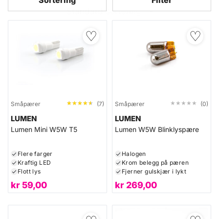
Sortering
Filter
♡
♡
★★★★★
★★★★★
★★★★★
★★★★★
Småpærer
(7)
Småpærer
(0)
LUMEN
LUMEN
Lumen Mini W5W T5
Lumen W5W Blinklyspære
Flere farger
Halogen
Kraftig LED
Krom belegg på pæren
Flott lys
Fjerner gulskjær i lykt
kr
59,00
kr
269,00