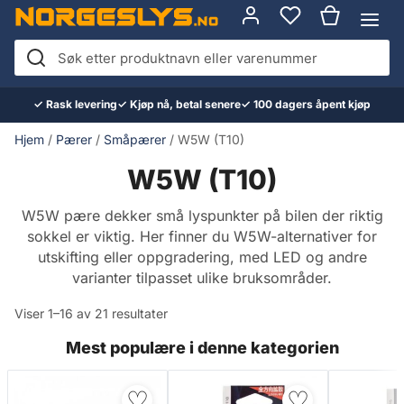
Hopp
til
innhold
Søk
etter
✓ Rask levering
✓ Kjøp nå, betal senere
✓ 100 dagers åpent kjøp
produktnavn
eller
Hjem
/
Pærer
/
Småpærer
/ W5W (T10)
varenummer
W5W (T10)
W5W pære dekker små lyspunkter på bilen der riktig
sokkel er viktig. Her finner du W5W-alternativer for
utskifting eller oppgradering, med LED og andre
varianter tilpasset ulike bruksområder.
Viser 1–16 av 21 resultater
Mest populære i denne kategorien
♡
♡