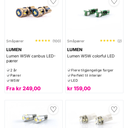
♡
♡
★★★★★
★★★★★
★★★★★
★★★★★
Småpærer
(100)
Småpærer
(2)
LUMEN
LUMEN
Lumen W5W canbus LED-
Lumen W5W colorful LED
pærer
2 år
Flere tilgjengelige farger
Pærer
Perfekt til interiør
W5W
LED
Fra
kr
249,00
kr
159,00
♡
♡