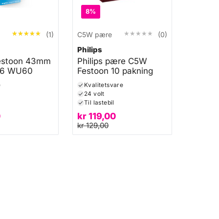
8%
★★★★★
★★★★★
★★★★★
★★★★★
(1)
C5W pære
(0)
Philips
Festoon 43mm
Philips pære C5W
66 WU60
Festoon 10 pakning
e
Kvalitetsvare
24 volt
Til lastebil
0
kr
119,00
kr
129,00