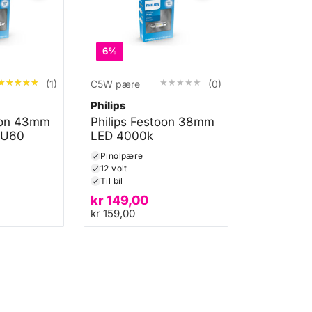
6%
★★★★★
★★★★★
★★★★★
★★★★★
(1)
C5W pære
(0)
Philips
toon 43mm
Philips Festoon 38mm
WU60
LED 4000k
Pinolpære
12 volt
Til bil
kr
149,00
kr
159,00