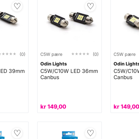
♡
♡
★★★★★
★★★★★
★★★★★
★★★★★
(0)
C5W pære
(0)
C5W pære
Odin Lights
Odin Light
LED 39mm
C5W/C10W LED 36mm
C5W/C10
Canbus
Canbus
kr
149,00
kr
149,0
♡
♡