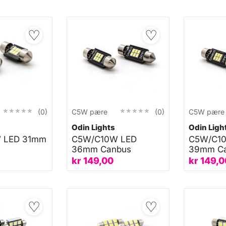
♡
♡
★★★★★
★★★★★
★★★★★
★★★★★
(0)
C5W pære
(0)
C5W pære
Odin Lights
Odin Ligh
 LED 31mm
C5W/C10W LED
C5W/C1
36mm Canbus
39mm C
kr
149,00
kr
149,0
♡
♡