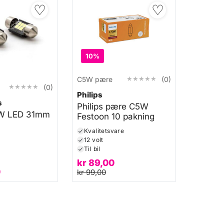
♡
♡
10%
★★★★★
★★★★★
C5W pære
(0)
★★★★★
★★★★★
(0)
Philips
s
Philips pære C5W
W LED 31mm
Festoon 10 pakning
Kvalitetsvare
12 volt
Til bil
kr
89,00
0
kr
99,00