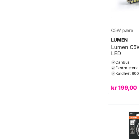
C5W pære
LUMEN
Lumen C5
LED
Canbus
Ekstra sterk
Kaldhvit 60
kr
199,00