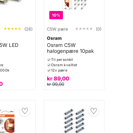
10%
★★★★★
★★★★★
★★★★★
★★★★★
(26)
C5W pære
(0)
Osram
5W LED
Osram C5W
halogenpære 10pak
Til personbil
ve
Osram kvalitet
6000k
12v pære
kr
89,00
0
kr
99,00
♡
♡