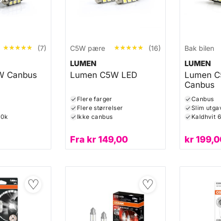
★★★★★
★★★★★
★★★★★
★★★★★
(7)
C5W pære
(16)
Bak bilen
LUMEN
LUMEN
W Canbus
Lumen C5W LED
Lumen C
Canbus
Flere farger
Canbus
Flere størrelser
Slim utga
00k
Ikke canbus
Kaldhvit 
Fra
kr
149,00
kr
199,0
♡
♡