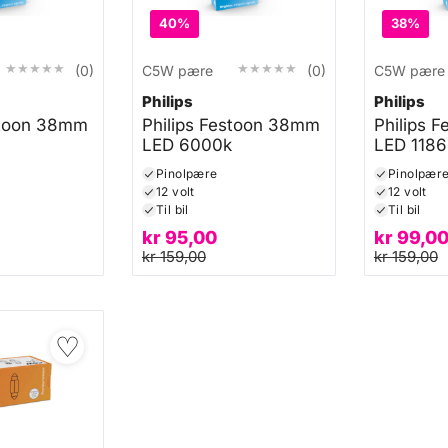
40%
38%
★★★★★
★★★★★
★★★★★
★★★★★
(0)
C5W pære
(0)
C5W pære
Philips
Philips
stoon 38mm
Philips Festoon 38mm
Philips 
LED 6000k
LED 118
Pinolpære
Pinolpær
12 volt
12 volt
Til bil
Til bil
kr
95,00
kr
99,0
kr
159,00
kr
159,00
♡