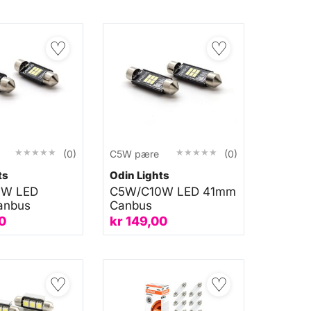
♡
♡
★★★★★
★★★★★
★★★★★
★★★★★
(0)
C5W pære
(0)
ts
Odin Lights
0W LED
C5W/C10W LED 41mm
anbus
Canbus
0
kr
149,00
♡
♡