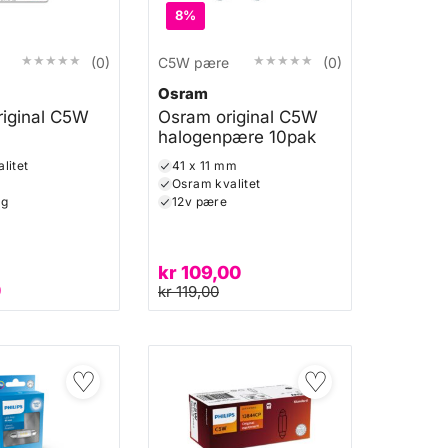
8%
★★★★★
★★★★★
★★★★★
★★★★★
(0)
C5W pære
(0)
Osram
iginal C5W
Osram original C5W
halogenpære 10pak
litet
41 x 11 mm
Osram kvalitet
ng
12v pære
kr
109,00
0
kr
119,00
♡
♡