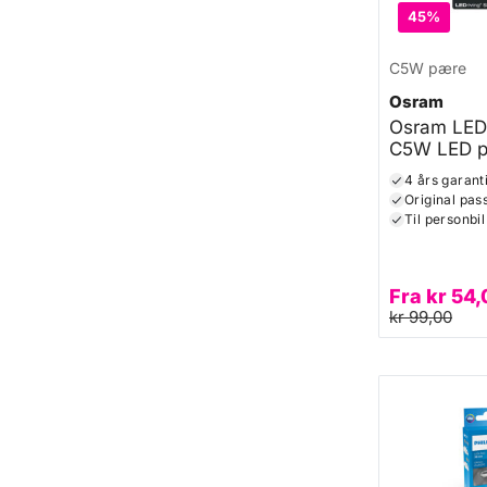
45%
C5W pære
Osram
Osram LEDr
C5W LED 
4 års garant
Original pas
Til personbil
Fra
kr
54,
kr
99,00