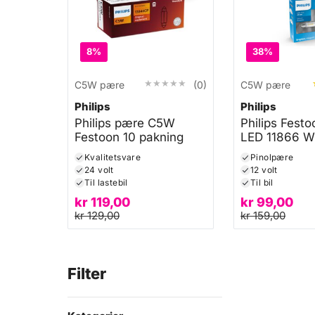
8%
38%
★★★★★
★★★★★
C5W pære
(0)
C5W pære
Philips
Philips
Philips pære C5W
Philips Fes
Festoon 10 pakning
LED 11866 
Kvalitetsvare
Pinolpære
24 volt
12 volt
Til lastebil
Til bil
kr
119,00
kr
99,00
kr
129,00
kr
159,00
Filter