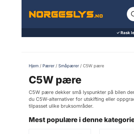
Hopp
Sø
til
ett
innhold
pr
ell
✓ Rask l
va
Hjem
/
Pærer
/
Småpærer
/ C5W pære
C5W pære
C5W pære dekker små lyspunkter på bilen der ri
du C5W-alternativer for utskifting eller oppg
tilpasset ulike bruksområder.
Mest populære i denne kategori