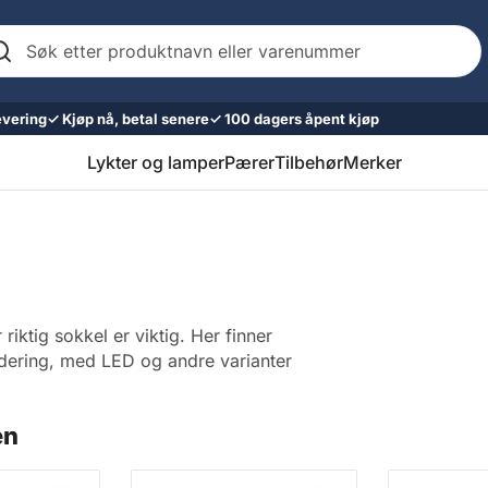
k
er
oduktnavn
er
evering
✓ Kjøp nå, betal senere
✓ 100 dagers åpent kjøp
renummer
Lykter og lamper
Pærer
Tilbehør
Merker
ktig sokkel er viktig. Her finner
radering, med LED og andre varianter
en