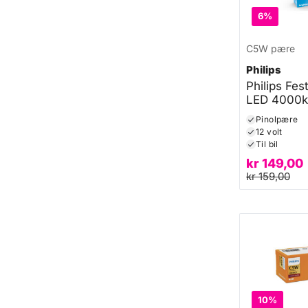
6%
C5W pære
Philips
Philips Fe
LED 4000k
Pinolpære
12 volt
Til bil
kr
149,00
kr
159,00
10%