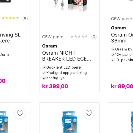
★★★★★
★★★★★
(8)
C5W pære
Osram
iving SL
Osram Or
★★★★★
★★★★★
C5W pære
(0)
pære
36mm
Osram
i
Osram kva
Osram NIGHT
sform
12v pære
BREAKER LED ECE
10-pakni
C5W
Godkjent LED pære
Knallgod oppgradering
Kraftig lys
00
kr
399,00
kr
89,0
♡
♡