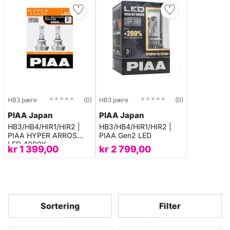
♡
♡
★★★★★
★★★★★
★★★★★
★★★★★
HB3 pære
(0)
HB3 pære
(0)
PIAA Japan
PIAA Japan
HB3/HB4/HIR1/HIR2 |
HB3/HB4/HIR1/HIR2 |
PIAA HYPER ARROS
PIAA Gen2 LED
LED 4000K
kr
1 399,00
kr
2 799,00
Sortering
Filter