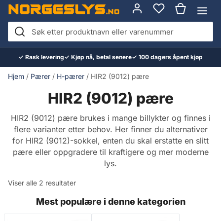
Hopp
til
innhold
Søk
etter
✓ Rask levering
✓ Kjøp nå, betal senere
✓ 100 dagers åpent kjøp
produktnavn
eller
Hjem
/
Pærer
/
H-pærer
/ HIR2 (9012) pære
varenummer
HIR2 (9012) pære
HIR2 (9012) pære brukes i mange billykter og finnes i
flere varianter etter behov. Her finner du alternativer
for HIR2 (9012)-sokkel, enten du skal erstatte en slitt
pære eller oppgradere til kraftigere og mer moderne
lys.
Viser alle 2 resultater
Mest populære i denne kategorien