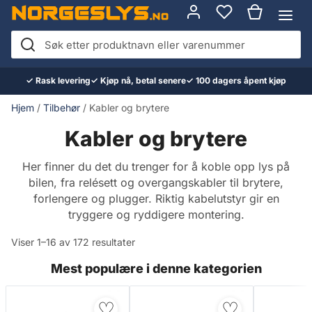
Hopp
til
innhold
Søk
etter
✓ Rask levering
✓ Kjøp nå, betal senere
✓ 100 dagers åpent kjøp
produktnavn
eller
Hjem
/
Tilbehør
/ Kabler og brytere
varenummer
Kabler og brytere
Her finner du det du trenger for å koble opp lys på
bilen, fra relésett og overgangskabler til brytere,
forlengere og plugger. Riktig kabelutstyr gir en
tryggere og ryddigere montering.
Viser 1–16 av 172 resultater
Mest populære i denne kategorien
♡
♡