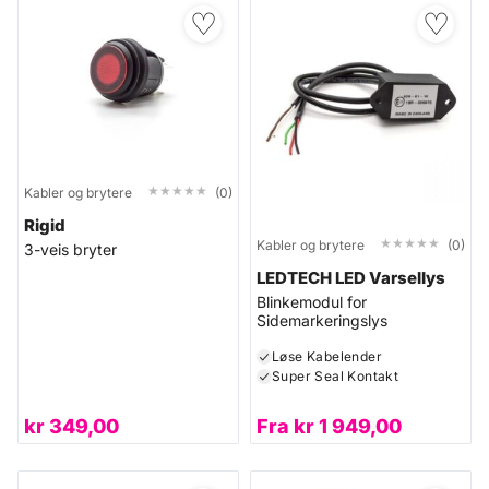
♡
♡
★★★★★
★★★★★
Kabler og brytere
(0)
Rigid
★★★★★
★★★★★
Kabler og brytere
(0)
3-veis bryter
LEDTECH LED Varsellys
Blinkemodul for
Sidemarkeringslys
Løse Kabelender
Super Seal Kontakt
kr
349,00
Fra
kr
1 949,00