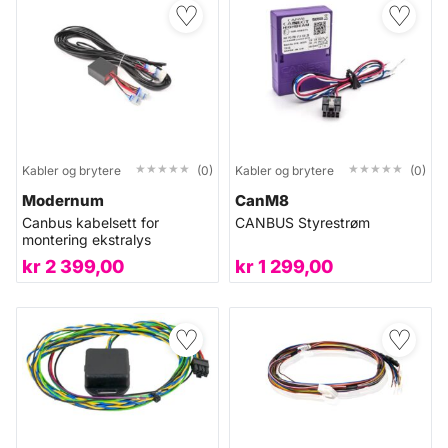
♡
♡
★★★★★
★★★★★
★★★★★
★★★★★
Kabler og brytere
(0)
Kabler og brytere
(0)
Modernum
CanM8
Canbus kabelsett for
CANBUS Styrestrøm
montering ekstralys
kr
2 399,00
kr
1 299,00
♡
♡