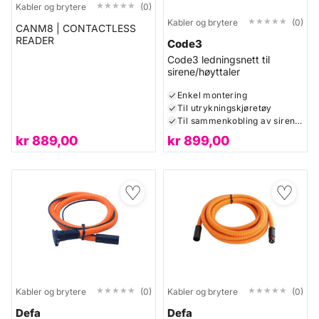
★★★★★
★★★★★
Kabler og brytere
(0)
★★★★★
★★★★★
Kabler og brytere
(0)
CANM8 | CONTACTLESS
READER
Code3
Code3 ledningsnett til
sirene/høyttaler
Enkel montering
Til utrykningskjøretøy
Til sammenkobling av sirene og høytaler
kr
889,00
kr
899,00
♡
♡
★★★★★
★★★★★
★★★★★
★★★★★
Kabler og brytere
(0)
Kabler og brytere
(0)
Defa
Defa