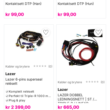
Kontaktsett DTP (Han)
Kontaktsett DTP (Hun)
kr
99,00
kr
99,00
♡
♡
★★★★★
★★★★★
Kabler og brytere
(0)
Lazer
Lazer 6-pins superseal
★★★★★
★★★★★
Kabler og brytere
(0)
relésett
Lazer
Komplett relésett
LAZER DOBBEL
Perfekt til Triple-R 1000 med varsellys
LEDNINGSNETT | ST /
Plug & play
TRIPLE-R / LINEAR
kr
2 399,00
kr
665,00