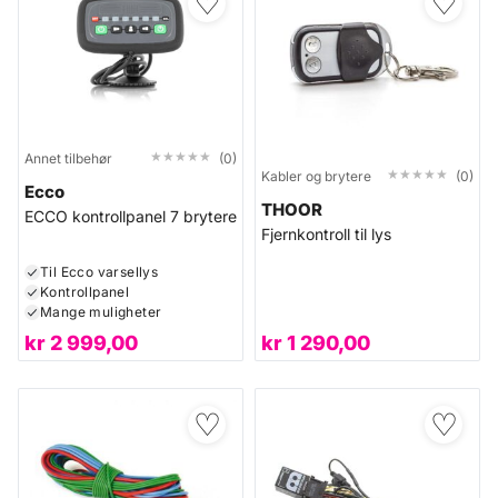
♡
♡
★★★★★
★★★★★
Annet tilbehør
(0)
★★★★★
★★★★★
Kabler og brytere
(0)
Ecco
THOOR
ECCO kontrollpanel 7 brytere
Fjernkontroll til lys
Til Ecco varsellys
Kontrollpanel
Mange muligheter
kr
2 999,00
kr
1 290,00
♡
♡