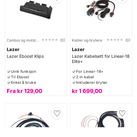
★★★★★
★★★★★
★★★★★
★★★★★
Canbus og motstand
(0)
Kabler og brytere
(0)
Lazer
Lazer
Lazer Eboost Klips
Lazer Kabelsett for Linear-18
Elite+
Unik funksjon
For Linear-18+
Til Eboost
2 m kabel
Enkel å bruke
Inkluderer bryter
Fra
kr
129,00
kr
1 699,00
♡
♡