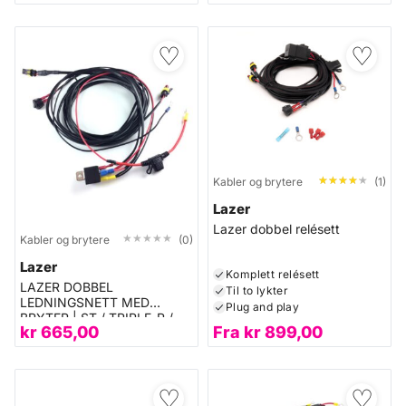
♡
♡
★★★★★
★★★★★
Kabler og brytere
(1)
Lazer
Lazer dobbel relésett
★★★★★
★★★★★
Kabler og brytere
(0)
Lazer
Komplett relésett
LAZER DOBBEL
Til to lykter
LEDNINGSNETT MED
Plug and play
BRYTER | ST / TRIPLE-R /
kr
665,00
Fra
kr
899,00
LINEAR
♡
♡