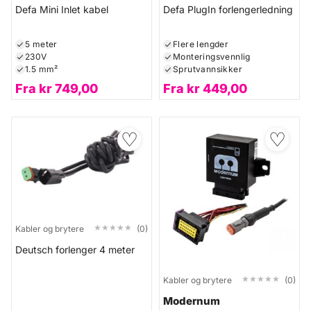
Defa Mini Inlet kabel
Defa PlugIn forlengerledning
5 meter
Flere lengder
230V
Monteringsvennlig
1.5 mm²
Sprutvannsikker
Fra
kr
749,00
Fra
kr
449,00
♡
♡
★★★★★
★★★★★
Kabler og brytere
(0)
Deutsch forlenger 4 meter
★★★★★
★★★★★
Kabler og brytere
(0)
Modernum