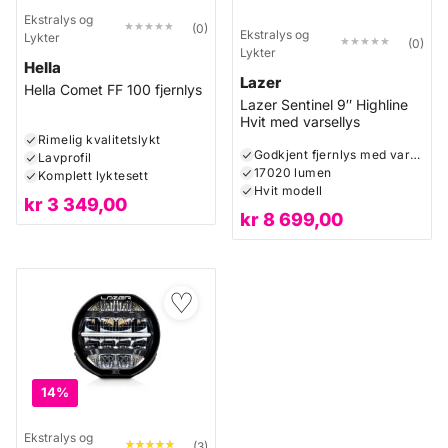
Ekstralys og
★★★★★
★★★★★
(0)
Ekstralys og
Lykter
★★★★★
★★★★★
(0)
Lykter
Hella
Lazer
Hella Comet FF 100 fjernlys
Lazer Sentinel 9″ Highline
Hvit med varsellys
Rimelig kvalitetslykt
Godkjent fjernlys med varsellys
Lavprofil
17020 lumen
Komplett lyktesett
Hvit modell
kr
3 349,00
kr
8 699,00
♡
14%
Ekstralys og
★★★★★
★★★★★
(3)