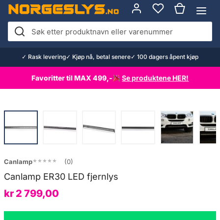
Hopp
til
innhold
Søk
etter
✓ Rask levering
✓ Kjøp nå, betal senere
✓ 100 dagers åpent kjøp
produktnavn
eller
Favoritter til MAX 499,-
Se produktene HER!
varenummer
★★★★★
★★★★★
Canlamp
(0)
Canlamp ER30 LED fjernlys
kr
2 799,00