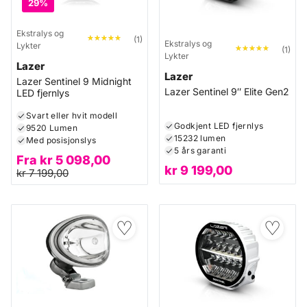
29%
Ekstralys og
★★★★★
★★★★★
(1)
Ekstralys og
Lykter
★★★★★
★★★★★
(1)
Lykter
Lazer
Lazer
Lazer Sentinel 9 Midnight
Lazer Sentinel 9″ Elite Gen2
LED fjernlys
Svart eller hvit modell
Godkjent LED fjernlys
9520 Lumen
15232 lumen
Med posisjonslys
5 års garanti
Fra
kr
5 098,00
kr
9 199,00
kr
7 199,00
♡
♡