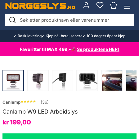
Hopp
til
innhold
Søk
etter
✓ Rask levering
✓ Kjøp nå, betal senere
✓ 100 dagers åpent kjøp
produktnavn
eller
Favoritter til MAX 499,-
Se produktene HER!
varenummer
★★★★★
★★★★★
Canlamp
(36)
Canlamp W9 LED Arbeidslys
kr
199,00