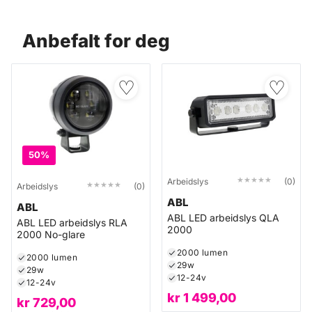
Anbefalt for deg
♡
♡
50%
★★★★★
★★★★★
Arbeidslys
(0)
★★★★★
★★★★★
Arbeidslys
(0)
ABL
ABL
ABL LED arbeidslys QLA
ABL LED arbeidslys RLA
2000
2000 No-glare
2000 lumen
2000 lumen
29w
29w
12-24v
12-24v
kr
1 499,00
kr
729,00