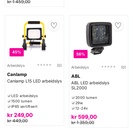
kr
1 459,00
♡
♡
45%
56%
★★★★★
★★★★★
Arbeidslys
(0)
★★★★★
★★★★★
Arbeidslys
(0)
Canlamp
ABL
Canlamp L15 LED arbeidslys
ABL LED arbeidslys
SL2000
LED arbeidslys
2000 lumen
1500 lumen
29w
IP65 sertifisert
12-24v
kr
249,00
kr
599,00
kr
449,00
kr
1 359,00